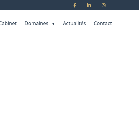
Cabinet
Domaines
Actualités
Contact
▼