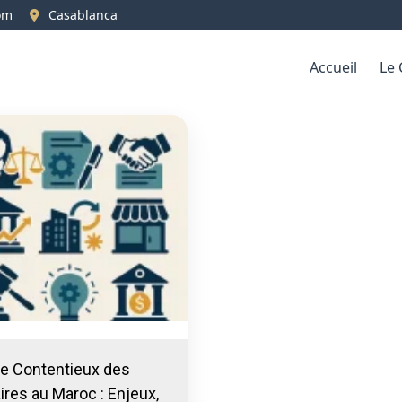
com
Casablanca
Accueil
Le 
e Contentieux des
ires au Maroc : Enjeux,