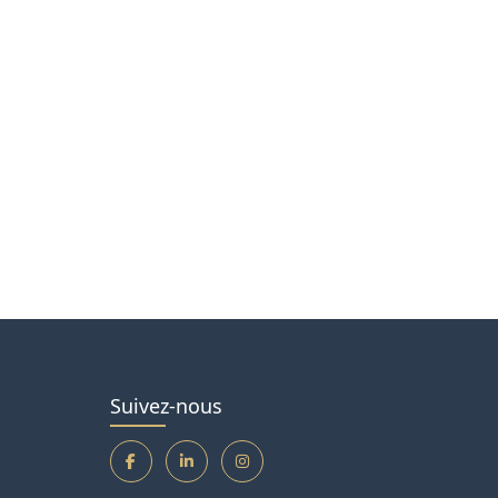
Suivez-nous