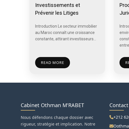
Investissements et
Proc
Prévenir les Litiges
Jur
Introduction Le secteur immobilier
Intro
au Maroc connaît une croissance
envi
constante, attirant investisseurs...
const
entre
READ MORE
R
Cabinet Othman M'RABET
Contact
+212 62
Nous défendons chaque dossier avec
rigueur, stratégie et implication. Notre
Oothma